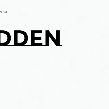
vice
dden